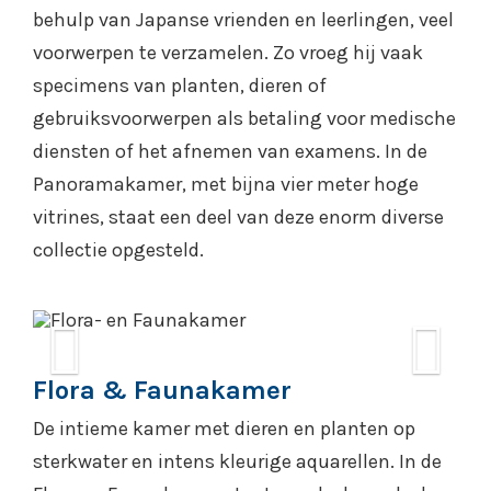
behulp van Japanse vrienden en leerlingen, veel
voorwerpen te verzamelen. Zo vroeg hij vaak
specimens van planten, dieren of
gebruiksvoorwerpen als betaling voor medische
diensten of het afnemen van examens. In de
Flora- en Faunakamer met
Panoramakamer, met bijna vier meter hoge
verschillende planten en dieren
vitrines, staat een deel van deze enorm diverse
verzameld door Siebold in Japan
collectie opgesteld.
aan het begin van de 19e eeuw.
Previous
N
Flora & Faunakamer
De intieme kamer met dieren en planten op
sterkwater en intens kleurige aquarellen. In de