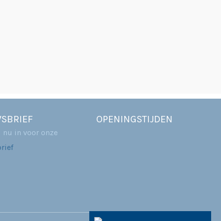
SBRIEF
OPENINGSTIJDEN
u nu in voor onze
rief