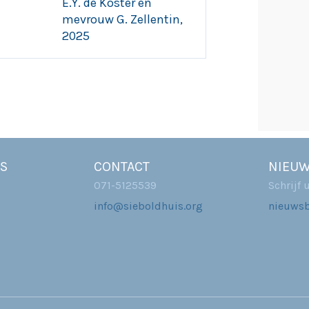
E.Y. de Koster en
mevrouw G. Zellentin,
2025
S
CONTACT
NIEUW
071-5125539
Schrijf 
info@sieboldhuis.org
nieuwsb