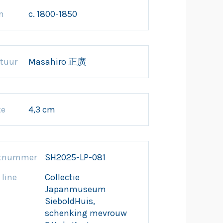
m
c. 1800-1850
tuur
Masahiro 正廣
te
4,3 cm
ctnummer
SH2025-LP-081
 line
Collectie
Japanmuseum
SieboldHuis,
schenking mevrouw