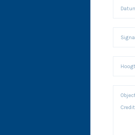
Datu
Signa
Hoog
Obje
Credit