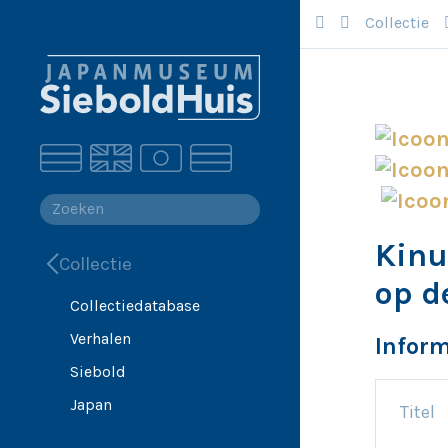
Collectie
Kinu
Collectie
op d
Collectiedatabase
Verhalen
Inform
Siebold
Japan
Titel