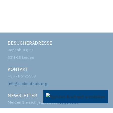
BESUCHERADRESSE
Rapenburg 19
2311 GE Leiden
KONTAKT
+31-71-5125539
info@sieboldhuis.org
NEWSLETTER
Melden Sie sich jetzt an für
Newsletter